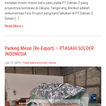
instalasi mesin-mesin baru yaitu pada PT Dainan 2 yang
projectnya berlokasi di Cikupa, Tangerang. Berikut adalah
dokumentasi foto Project yang kami lakukan di PT.Dainan 2 :
Selain […]
Read More »
Packing Mesin (Re-Export) – PT.ASAHI SOLDER
INDONESIA
Juli 19, 2019
|
Tidak ada komentar
|
News