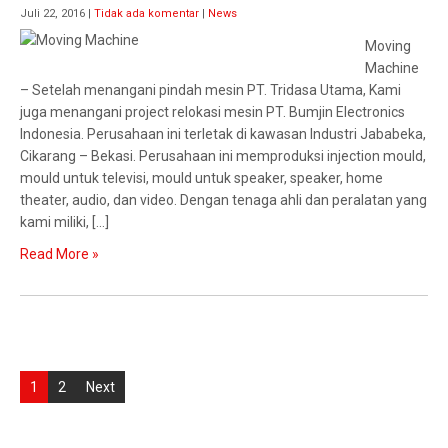
Juli 22, 2016
|
Tidak ada komentar
|
News
Moving
Machine
– Setelah menangani pindah mesin PT. Tridasa Utama, Kami
juga menangani project relokasi mesin PT. Bumjin Electronics
Indonesia. Perusahaan ini terletak di kawasan Industri Jababeka,
Cikarang – Bekasi. Perusahaan ini memproduksi injection mould,
mould untuk televisi, mould untuk speaker, speaker, home
theater, audio, dan video. Dengan tenaga ahli dan peralatan yang
kami miliki, […]
Read More »
Navigasi
1
2
Next
pos