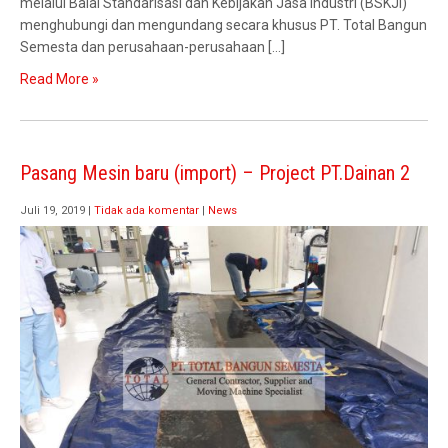
melalui Balai Standarisasi dan Kebijakan Jasa Industri (BSKJI)
menghubungi dan mengundang secara khusus PT. Total Bangun
Semesta dan perusahaan-perusahaan […]
Read More »
Pasang Mesin baru (import) – Project PT.Dainan 2
Juli 19, 2019
|
Tidak ada komentar
|
News