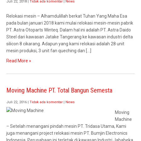
Juli 22, 2018
|
Tidak ada komentar
|
News
Relokasi mesin – Alhamdulillah berkat Tuhan Yang Maha Esa
pada bulan januari 2018 kami mulai relokasi mesin-mesin pabrik
PT. Astra Otoparts Winteq. Dalam hal ini adalah PT. Astra Daido
Steel dari kawasan Jatake Tangerang ke kawasan industri delta
silicon 8 cikarang. Adapun yang kami relokasi adalah 28 unit
mesin produksi, 3 unit fan queching dan […]
Read More »
Moving Machine PT. Total Bangun Semesta
Juli 22, 2016
|
Tidak ada komentar
|
News
Moving
Machine
– Setelah menangani pindah mesin PT. Tridasa Utama, Kami
juga menangani project relokasi mesin PT. Bumjin Electronics
Indonesia. Perusahaan ini terletak di kawasan Industri Jababeka,