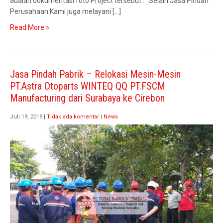
adalah dokumentasi foto Project tersebut : Selain Jasa Pindah
Perusahaan Kami juga melayani […]
Read More »
Jasa Pindah Pabrik – Relokasi Mesin-Mesin
PT.Astra Otoparts WINTEQ QQ PT.FSCM
Manufacturing dari Surabaya ke Cirebon
Juli 19, 2019
|
Tidak ada komentar
|
News