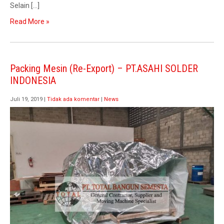
Selain […]
Read More »
Packing Mesin (Re-Export) – PT.ASAHI SOLDER
INDONESIA
Juli 19, 2019
|
Tidak ada komentar
|
News