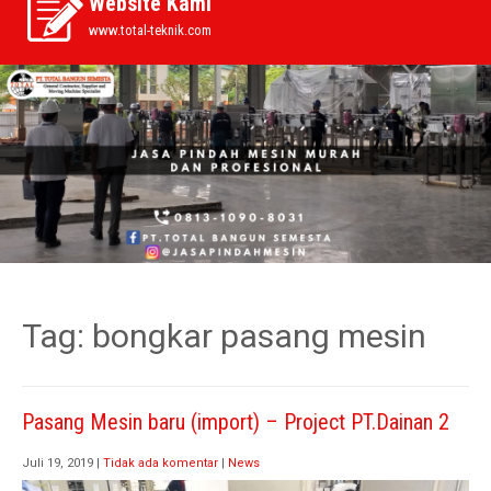
Website Kami
www.total-teknik.com
Tag:
bongkar pasang mesin
Pasang Mesin baru (import) – Project PT.Dainan 2
Juli 19, 2019
|
Tidak ada komentar
|
News